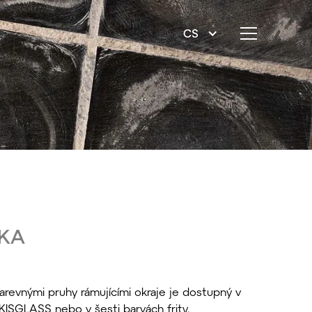
CS
KA
revnými pruhy rámujícími okraje je dostupný v
KISGLASS nebo v šesti barvách frity.