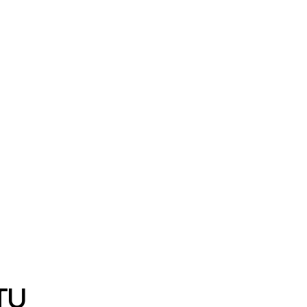
TRIPLEX
OPÁL
TU