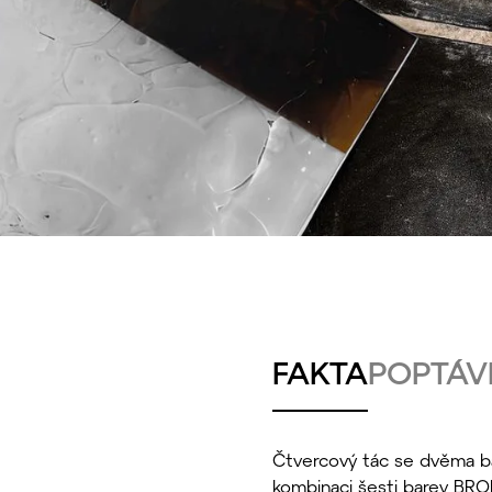
FAKTA
POPTÁV
Čtvercový tác se dvěma ba
kombinaci šesti barev BRO