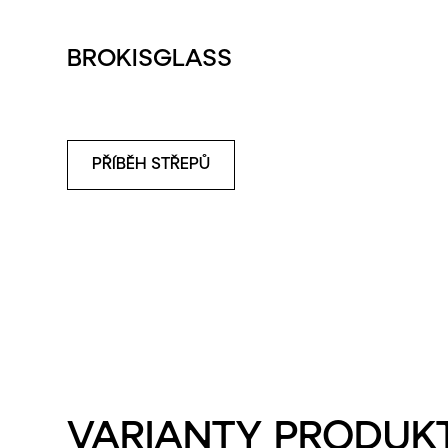
BROKISGLASS
HNĚDÁ
KOŇAK
TMAVĚ
ŠEDÁ
ŠEDÁ
KOUŘOVÁ
ZELENÁ
KOUŘOVÁ
PŘÍBĚH STŘEPŮ
VARIANTY PRODUK